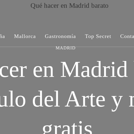
ña
Mallorca
Gastronomía
Top Secret
Conta
MADRID
er en Madrid 
ulo del Arte y
gratis