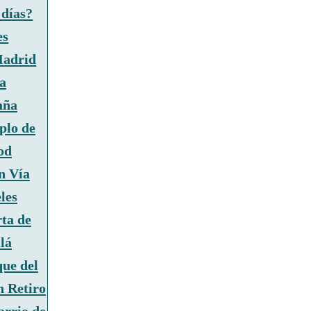
 días?
es
Madrid
a
aña
plo de
od
n Vía
les
ta de
lá
ue del
 Retiro