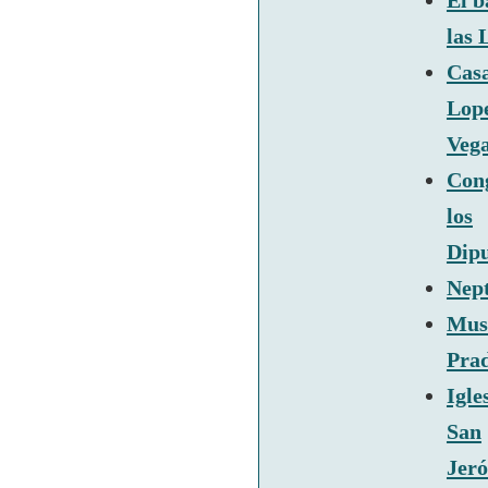
El b
las 
Cas
Lop
Veg
Con
los
Dip
Nep
Mus
Pra
Igle
San
Jeró