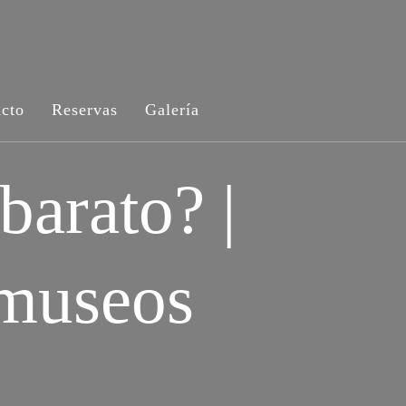
cto
Reservas
Galería
barato? |
 museos