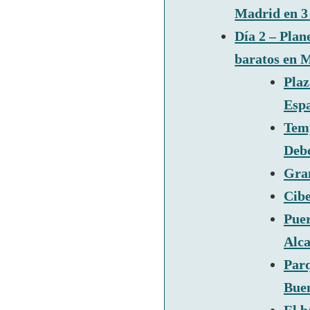
Madrid en 3
Día 2 – Plan
baratos en 
Plaz
Esp
Tem
Deb
Gra
Cibe
Puer
Alca
Parq
Buen