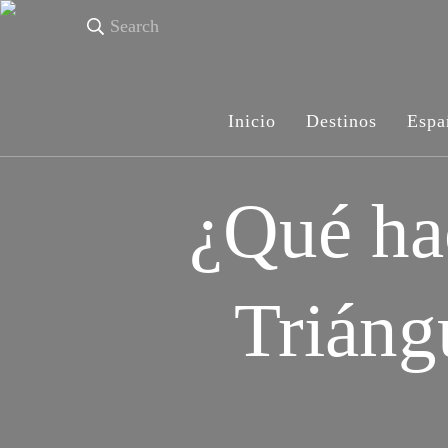
Search
Inicio
Destinos
Espa
¿Qué hac
Triáng