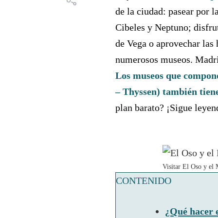
de la ciudad: pasear por l
Cibeles y Neptuno; disfrut
de Vega o aprovechar las h
numerosos museos. Madrid 
Los museos que componen
– Thyssen) también tiene
plan barato? ¡Sigue leyen
Visitar El Oso y el
CONTENIDO
¿Qué hacer 