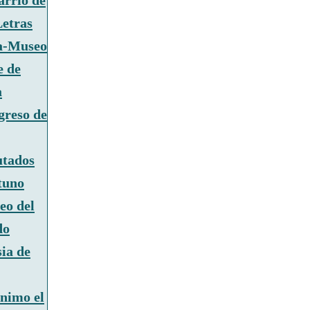
arrio de
Letras
a-Museo
e de
a
greso de
utados
tuno
eo del
do
sia de
nimo el