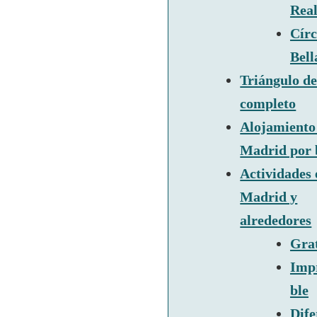
Rea
Círc
Bell
Triángulo de
completo
Alojamiento
Madrid por 
Actividades 
Madrid y
alrededores
Grat
Imp
ble
Dife