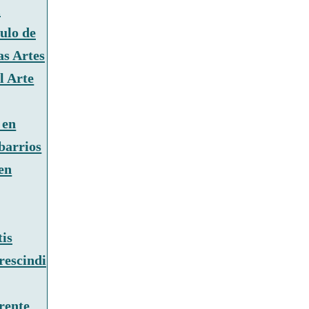
l
ulo de
as Artes
l Arte
 en
barrios
en
is
rescindi
rente