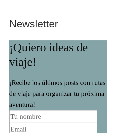
Newsletter
¡Quiero ideas de
viaje!
¡Recibe los últimos posts con rutas
de viaje para organizar tu próxima
aventura!