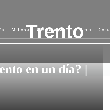
Trento
ña
Mallorca
Gastronomía
Top Secret
Conta
ento en un día? |