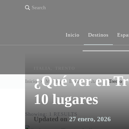
Search
Inicio
Destinos
Espa
ITALIA
TRENTO
¿Qué ver en Tr
Inicio
Mi blog
Europa
Italia
Trento
10 lugares
Showing: 1 RESULTS
Updated on
27 enero, 2026