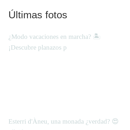
Últimas fotos
¿Modo vacaciones en marcha? 🏝
¡Descubre planazos p
Esterri d'Àneu, una monada ¿verdad? 😍