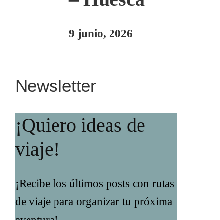
9 junio, 2026
Newsletter
¡Quiero ideas de
viaje!
¡Recibe los últimos posts con rutas
de viaje para organizar tu próxima
aventura!