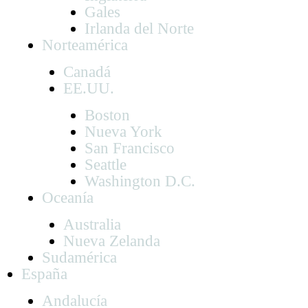
Gales
Irlanda del Norte
Norteamérica
Canadá
EE.UU.
Boston
Nueva York
San Francisco
Seattle
Washington D.C.
Oceanía
Australia
Nueva Zelanda
Sudamérica
España
Andalucía