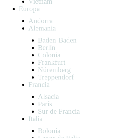
Vietnam
Europa
Andorra
Alemania
Baden-Baden
Berlín
Colonia
Frankfurt
Núremberg
Treppendorf
Francia
Alsacia
París
Sur de Francia
Italia
Bolonia