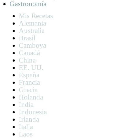
Gastronomía
Mis Recetas
Alemania
Australia
Brasil
Camboya
Canadá
China
EE. UU.
España
Francia
Grecia
Holanda
India
Indonesia
Irlanda
Italia
Laos