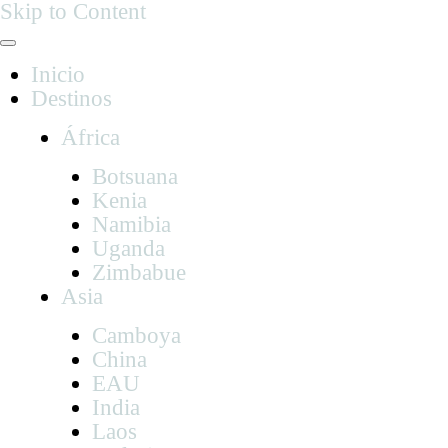
Skip to Content
Inicio
Destinos
África
Botsuana
Kenia
Namibia
Uganda
Zimbabue
Asia
Camboya
China
EAU
India
Laos