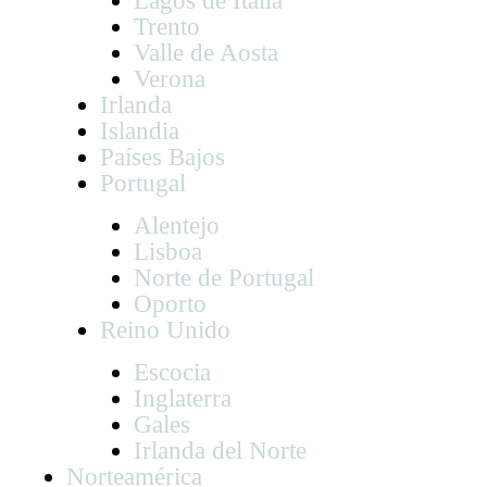
Lagos de Italia
Trento
Valle de Aosta
Verona
Irlanda
Islandia
Países Bajos
Portugal
Alentejo
Lisboa
Norte de Portugal
Oporto
Reino Unido
Escocia
Inglaterra
Gales
Irlanda del Norte
Norteamérica