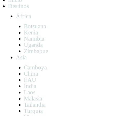
Destinos
África
Botsuana
Kenia
Namibia
Uganda
Zimbabue
Asia
Camboya
China
EAU
India
Laos
Malasia
Tailandia
Turquía