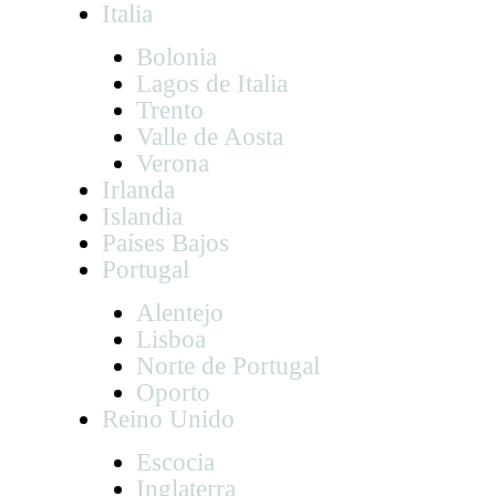
Italia
Bolonia
Lagos de Italia
Trento
Valle de Aosta
Verona
Irlanda
Islandia
Países Bajos
Portugal
Alentejo
Lisboa
Norte de Portugal
Oporto
Reino Unido
Escocia
Inglaterra