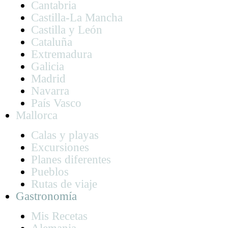
Cantabria
Castilla-La Mancha
Castilla y León
Cataluña
Extremadura
Galicia
Madrid
Navarra
País Vasco
Mallorca
Calas y playas
Excursiones
Planes diferentes
Pueblos
Rutas de viaje
Gastronomía
Mis Recetas