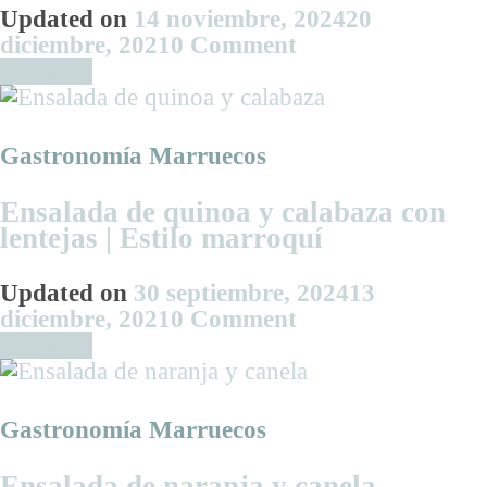
Updated on
14 noviembre, 2024
20
on
diciembre, 2021
0 Comment
Crema
Leer más
de
boniato
y
Gastronomía Marruecos
garbanzos
con
Ensalada de quinoa y calabaza con
especias
lentejas | Estilo marroquí
marroquíes
Updated on
30 septiembre, 2024
13
on
diciembre, 2021
0 Comment
Ensalada
Leer más
de
quinoa
y
Gastronomía Marruecos
calabaza
con
Ensalada de naranja y canela