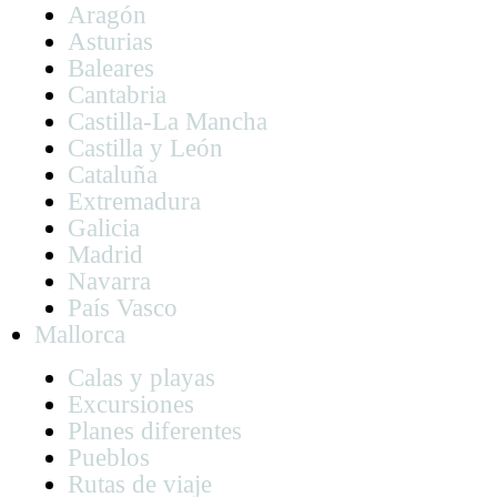
Aragón
Asturias
Baleares
Cantabria
Castilla-La Mancha
Castilla y León
Cataluña
Extremadura
Galicia
Madrid
Navarra
País Vasco
Mallorca
Calas y playas
Excursiones
Planes diferentes
Pueblos
Rutas de viaje