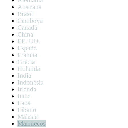
Alemania
Australia
Brasil
Camboya
Canadá
China
EE. UU.
España
Francia
Grecia
Holanda
India
Indonesia
Irlanda
Italia
Laos
Líbano
Malasia
Marruecos