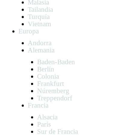
Malasia
Tailandia
Turquía
Vietnam
Europa
Andorra
Alemania
Baden-Baden
Berlín
Colonia
Frankfurt
Núremberg
Treppendorf
Francia
Alsacia
París
Sur de Francia