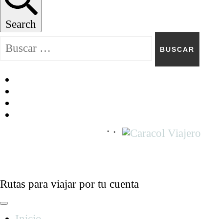
Search
Buscar:
Caracol Viajero
Rutas para viajar por tu cuenta
Inicio