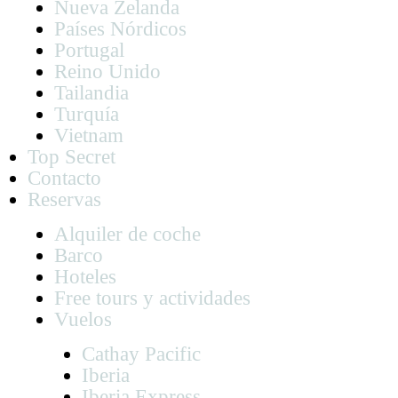
Nueva Zelanda
Países Nórdicos
Portugal
Reino Unido
Tailandia
Turquía
Vietnam
Top Secret
Contacto
Reservas
Alquiler de coche
Barco
Hoteles
Free tours y actividades
Vuelos
Cathay Pacific
Iberia
Iberia Express