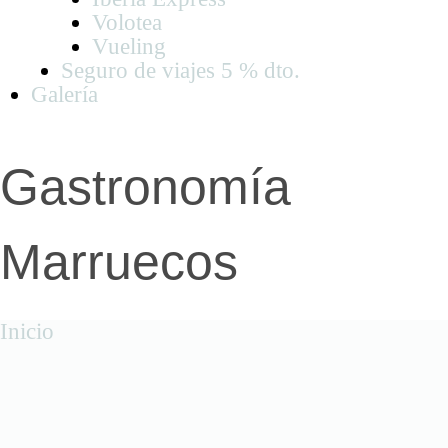
Volotea
Vueling
Seguro de viajes 5 % dto.
Galería
Gastronomía
Marruecos
Inicio