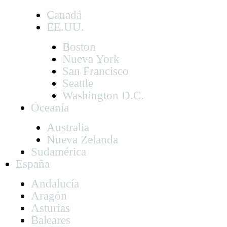
Canadá
EE.UU.
Boston
Nueva York
San Francisco
Seattle
Washington D.C.
Oceanía
Australia
Nueva Zelanda
Sudamérica
España
Andalucía
Aragón
Asturias
Baleares