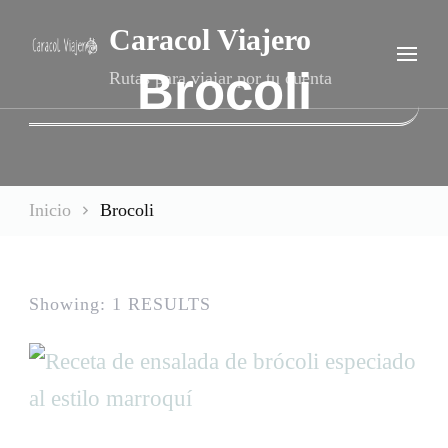
Caracol Viajero
Brocoli
Rutas para viajar por tu cuenta
Inicio
Brocoli
Showing: 1 RESULTS