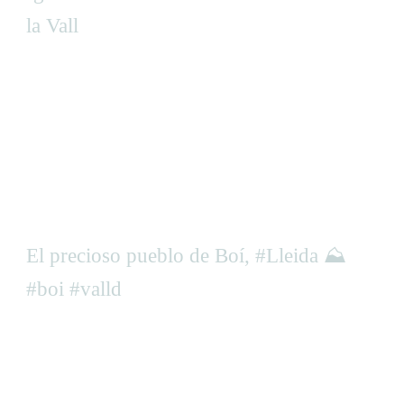
la Vall
El precioso pueblo de Boí, #Lleida ⛰️
#boi #valld