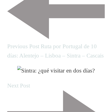
o
s
t
N
Previous Post
Ruta por Portugal de 10
días: Alentejo – Lisboa – Sintra – Cascais
a
v
Next Post
i
g