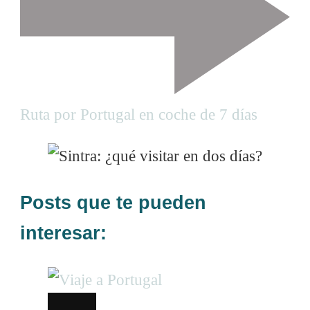
a
t
i
Ruta por Portugal en coche de 7 días
o
n
Posts que te pueden
interesar: