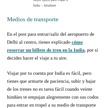
o
h
r
o
India – Jaisalmer
t
r
c
t
u
c
Medios de transporte
t
u
s
t
f
s
o
f
En el post para entrar/salir del aeropuerto de
r
o
c
r
Delhi al centro, tienes explicado
cómo
h
c
a
h
reservar un billete de tren en la India
, por si
n
a
g
n
decides hacer el viaje a tu aire.
i
g
n
i
g
n
d
g
Viajar por tu cuenta por India es fácil, pero
a
d
t
a
tienes que armarte de paciencia, subir y bajar
e
t
s
e
de los trenes no es tarea fácil cuando veinte
.
s
.
hindúes te empujan alegremente con sus codos
para entrar en tropel a su medio de transporte