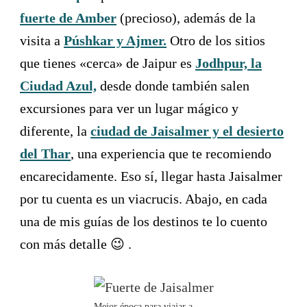
i
t
o
i
fuerte de Amber
(precioso), además de la
n
o
m
n
visita a
Púshkar y Ajmer.
Otro de los sitios
a
m
r
a
que tienes «cerca» de Jaipur es
Jodhpur, la
k
r
k
k
Ciudad Azul,
desde donde también salen
e
k
y
e
excursiones para ver un lugar mágico y
t
y
o
t
diferente, la
ciudad de Jaisalmer y el desierto
g
o
e
g
del Thar
, una experiencia que te recomiendo
t
e
t
t
encarecidamente. Eso sí, llegar hasta Jaisalmer
h
t
e
h
por tu cuenta es un viacrucis. Abajo, en cada
k
e
e
k
una de mis guías de los destinos te lo cuento
y
e
b
y
o
b
con más detalle 😉 .
a
o
r
a
d
r
s
d
h
s
Mejor época para viajar a