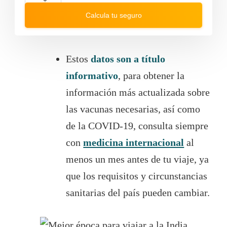
a
w
+
r
a
Calcula tu seguro
d
r
t
d
o
t
i
o
n
i
t
n
Estos
datos son a título
e
t
r
e
informativo
, para obtener la
a
r
c
a
información más actualizada sobre
t
c
w
t
las vacunas necesarias, así como
i
w
t
i
de la COVID-19, consulta siempre
h
t
t
h
con
medicina internacional
al
h
t
e
h
menos un mes antes de tu viaje, ya
c
e
a
c
que los requisitos y circunstancias
l
a
e
l
sanitarias del país pueden cambiar.
n
e
d
n
a
d
r
a