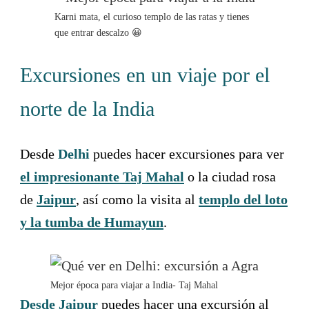
a
r
n
a
Karni mata, el curioso templo de las ratas y tienes
d
n
que entrar descalzo 😀
s
d
e
s
l
e
e
l
Excursiones en un viaje por el
c
e
t
c
a
t
norte de la India
d
a
a
d
t
a
e
t
Desde
Delhi
puedes hacer excursiones para ver
.
e
P
.
el impresionante Taj Mahal
o la ciudad rosa
r
P
e
r
de
Jaipur
, así como la visita al
templo del loto
s
e
s
s
y la tumba de Humayun
.
t
s
h
t
e
h
q
e
u
q
e
u
Mejor época para viajar a India- Taj Mahal
s
e
t
s
Desde Jaipur
puedes hacer una excursión al