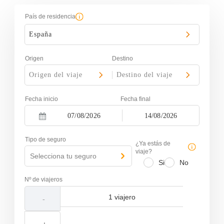
País de residencia
España
Origen
Destino
Origen del viaje
-
Destino del viaje
Fecha inicio
Fecha final
-
N
N
a
a
Tipo de seguro
v
¿Ya estás de
v
i
viaje?
i
Selecciona tu seguro
g
g
Si
No
a
a
t
t
Nº de viajeros
e
e
f
b
-
o
a
r
c
w
k