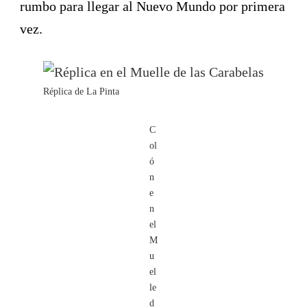
rumbo para llegar al Nuevo Mundo por primera
vez.
Réplica de La Pinta
C
ol
ó
n
e
n
el
M
u
el
le
d