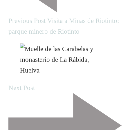
t
N
Previous Post
Visita a Minas de Riotinto:
parque minero de Riotinto
a
v
i
g
Next Post
a
t