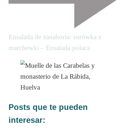
i
o
n
Ensalada de zanahoria: surówka z
marchewki – Ensalada polaca
Posts que te pueden
interesar: