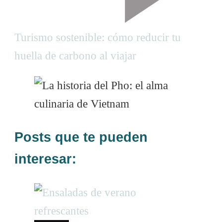
i
o
Turismo sostenible: cómo reducir tu
n
huella de carbono al viajar
Posts que te pueden
interesar: