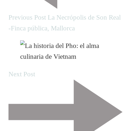
t
N
Previous Post
La Necrópolis de Son Real
-Finca pública, Mallorca
a
v
i
Next Post
g
a
t