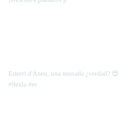
Esterri d'Àneu, una monada ¿verdad? 😍
#lleida #es