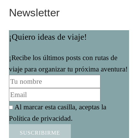
Newsletter
¡Quiero ideas de viaje!
¡Recibe los últimos posts con rutas de
viaje para organizar tu próxima aventura!
Al marcar esta casilla, aceptas la
Política de privacidad.