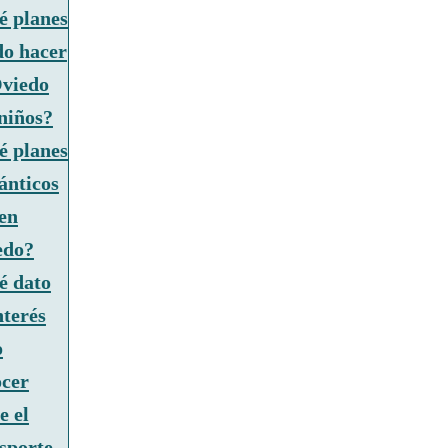
é planes
do hacer
Oviedo
niños?
é planes
ánticos
en
edo?
é dato
nterés
o
ocer
e el
sporte