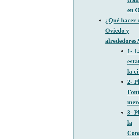
en 
¿Qué hacer 
Oviedo y
alrededores
1- L
esta
la c
2- P
Font
mer
3- P
la
Cons