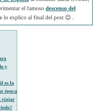
erimentar el famoso
descenso del
e lo explico al final del post 😉 .
ara
do y
l es la
or época
 viajar
viedo?