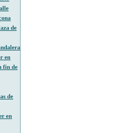
alle
cona
laza de
andalera
r en
 fin de
as de
er en