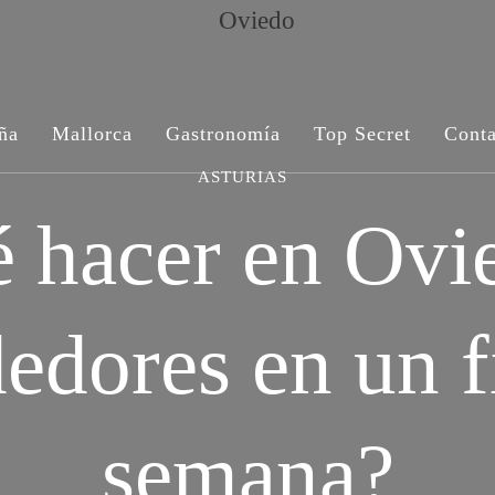
ña
Mallorca
Gastronomía
Top Secret
Conta
ASTURIAS
 hacer en Ovi
dedores en un f
semana?