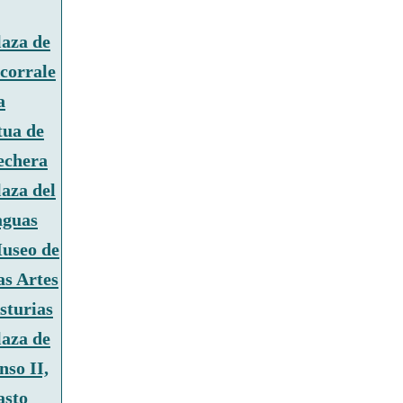
laza de
corrale
a
tua de
echera
laza del
aguas
useo de
as Artes
sturias
laza de
nso II,
asto