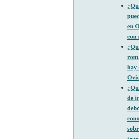
¿Qu
pue
en 
con 
¿Qu
rom
hay 
Ovi
¿Qu
de i
deb
con
sobr
tran