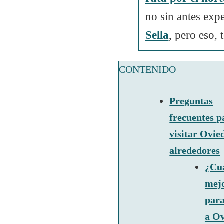
no sin antes exp
Sella
, pero eso, t
CONTENIDO
Preguntas
frecuentes p
visitar Ovie
alrededores
¿Cuá
mej
para
a O