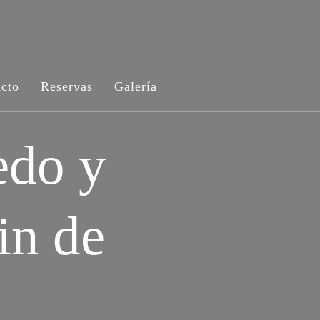
cto
Reservas
Galería
edo y
in de