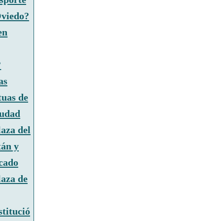
Oviedo?
en
?
as
tuas de
iudad
laza del
án y
cado
laza de
titució