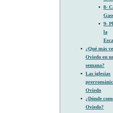
8- C
Gas
9- P
la
Esc
¿Qué más ve
Oviedo en un
semana?
Las iglesias
prerrománic
Oviedo
¿Dónde com
Oviedo?