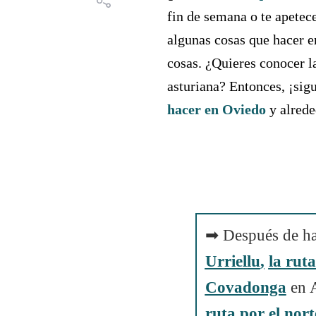
fin de semana o te apetec
algunas cosas que hacer en
cosas. ¿Quieres conocer la
asturiana? Entonces, ¡sig
hacer en Oviedo
y alrede
➡ Después de ha
Urriellu
,
la rut
Covadonga
en A
ruta por el nor