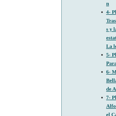
n
4- P
Tras
s y l
esta
La l
5- P
Par
6- M
Bell
de A
7- P
Alfo
el C