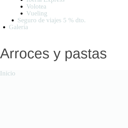
Volotea
Vueling
Seguro de viajes 5 % dto.
Galería
Arroces y pastas
Inicio