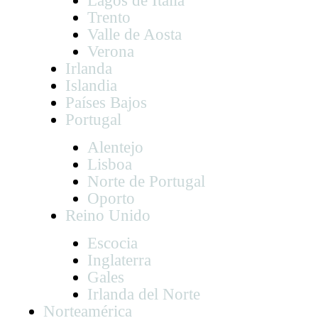
Lagos de Italia
Trento
Valle de Aosta
Verona
Irlanda
Islandia
Países Bajos
Portugal
Alentejo
Lisboa
Norte de Portugal
Oporto
Reino Unido
Escocia
Inglaterra
Gales
Irlanda del Norte
Norteamérica