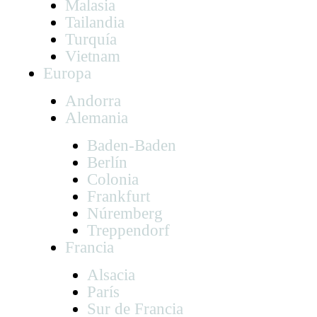
Malasia
Tailandia
Turquía
Vietnam
Europa
Andorra
Alemania
Baden-Baden
Berlín
Colonia
Frankfurt
Núremberg
Treppendorf
Francia
Alsacia
París
Sur de Francia