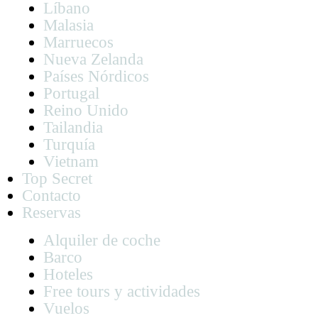
Líbano
Malasia
Marruecos
Nueva Zelanda
Países Nórdicos
Portugal
Reino Unido
Tailandia
Turquía
Vietnam
Top Secret
Contacto
Reservas
Alquiler de coche
Barco
Hoteles
Free tours y actividades
Vuelos