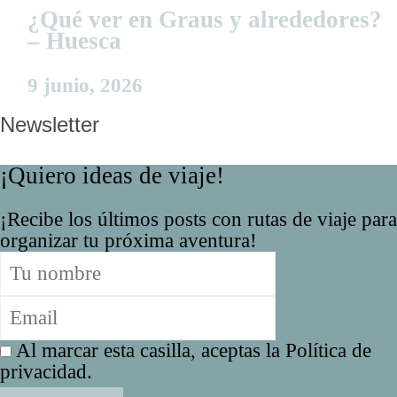
¿Qué ver en Graus y alrededores?
– Huesca
9 junio, 2026
Newsletter
¡Quiero ideas de viaje!
¡Recibe los últimos posts con rutas de viaje para
organizar tu próxima aventura!
Al marcar esta casilla, aceptas la Política de
privacidad.