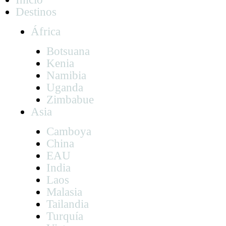
Destinos
África
Botsuana
Kenia
Namibia
Uganda
Zimbabue
Asia
Camboya
China
EAU
India
Laos
Malasia
Tailandia
Turquía