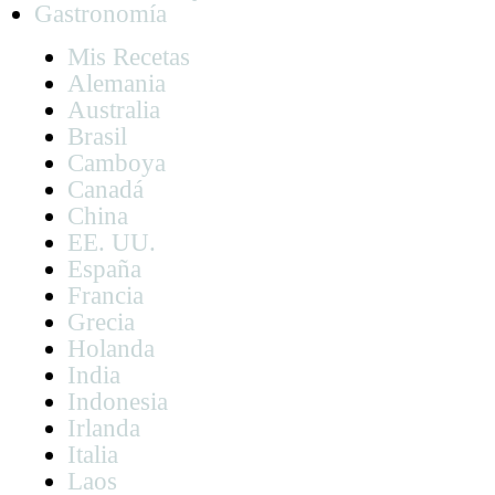
Gastronomía
Mis Recetas
Alemania
Australia
Brasil
Camboya
Canadá
China
EE. UU.
España
Francia
Grecia
Holanda
India
Indonesia
Irlanda
Italia
Laos