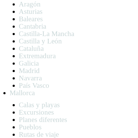
Aragón
Asturias
Baleares
Cantabria
Castilla-La Mancha
Castilla y León
Cataluña
Extremadura
Galicia
Madrid
Navarra
País Vasco
Mallorca
Calas y playas
Excursiones
Planes diferentes
Pueblos
Rutas de viaje