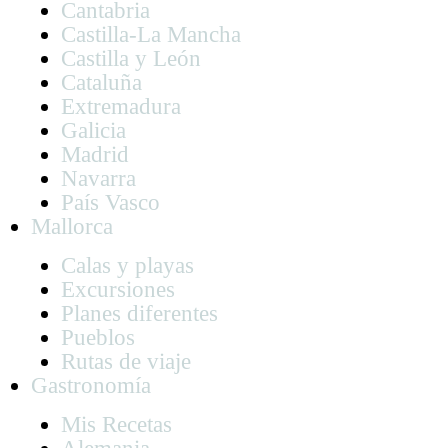
Cantabria
Castilla-La Mancha
Castilla y León
Cataluña
Extremadura
Galicia
Madrid
Navarra
País Vasco
Mallorca
Calas y playas
Excursiones
Planes diferentes
Pueblos
Rutas de viaje
Gastronomía
Mis Recetas