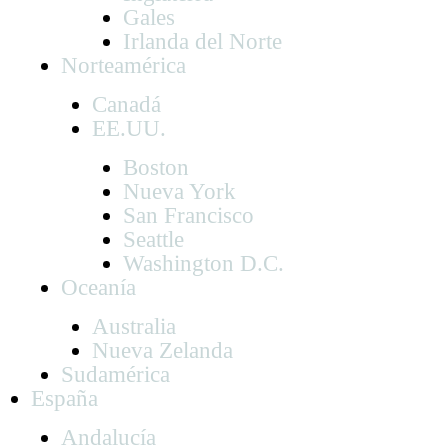
Gales
Irlanda del Norte
Norteamérica
Canadá
EE.UU.
Boston
Nueva York
San Francisco
Seattle
Washington D.C.
Oceanía
Australia
Nueva Zelanda
Sudamérica
España
Andalucía