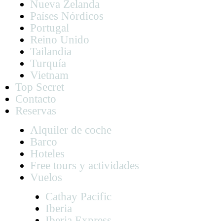
Nueva Zelanda
Países Nórdicos
Portugal
Reino Unido
Tailandia
Turquía
Vietnam
Top Secret
Contacto
Reservas
Alquiler de coche
Barco
Hoteles
Free tours y actividades
Vuelos
Cathay Pacific
Iberia
Iberia Express