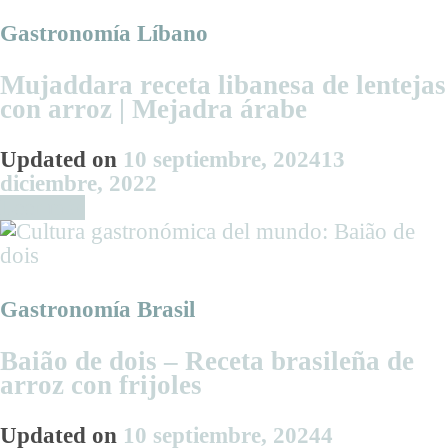
lasaña
italiana
Gastronomía Líbano
a
la
Mujaddara receta libanesa de lentejas
boloñesa
con arroz | Mejadra árabe
Updated on
10 septiembre, 2024
13
diciembre, 2022
Leer más
Gastronomía Brasil
Baião de dois – Receta brasileña de
arroz con frijoles
Updated on
10 septiembre, 2024
4