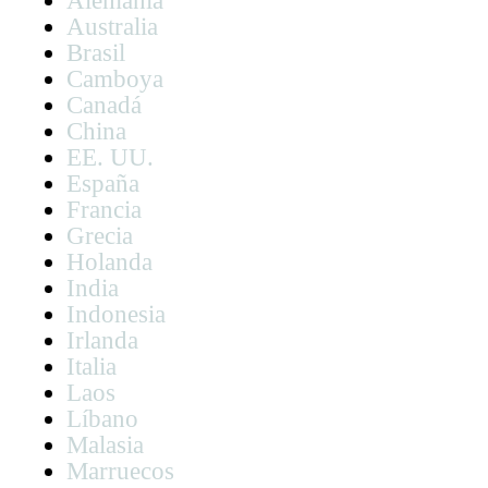
Alemania
Australia
Brasil
Camboya
Canadá
China
EE. UU.
España
Francia
Grecia
Holanda
India
Indonesia
Irlanda
Italia
Laos
Líbano
Malasia
Marruecos