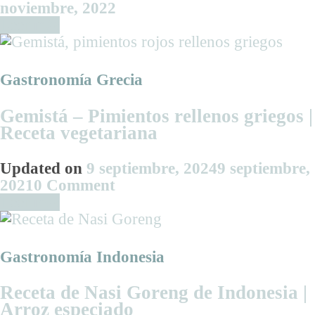
noviembre, 2022
Leer más
Gastronomía Grecia
Gemistá – Pimientos rellenos griegos |
Receta vegetariana
Updated on
9 septiembre, 2024
9 septiembre,
on
2021
0 Comment
Gemistá
Leer más
–
Pimientos
rellenos
Gastronomía Indonesia
griegos
|
Receta de Nasi Goreng de Indonesia |
Receta
Arroz especiado