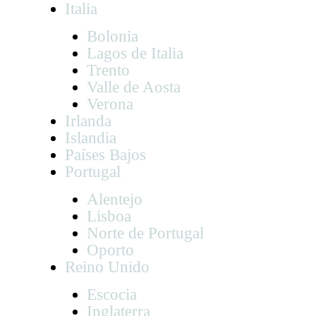
Italia
Bolonia
Lagos de Italia
Trento
Valle de Aosta
Verona
Irlanda
Islandia
Países Bajos
Portugal
Alentejo
Lisboa
Norte de Portugal
Oporto
Reino Unido
Escocia
Inglaterra