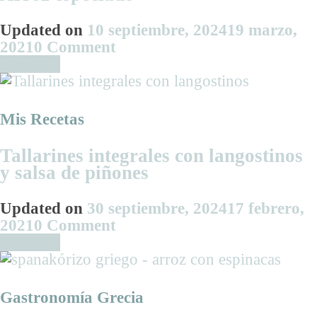
vegetariana
Updated on
10 septiembre, 2024
19 marzo,
on
2021
0 Comment
Receta
Leer más
de
Nasi
Goreng
Mis Recetas
de
Indonesia
Tallarines integrales con langostinos
|
y salsa de piñones
Arroz
especiado
Updated on
30 septiembre, 2024
17 febrero,
on
2021
0 Comment
Tallarines
Leer más
integrales
con
langostinos
Gastronomía Grecia
y