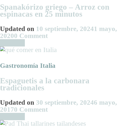
salsa
Spanakórizo griego – Arroz con
de
espinacas en 25 minutos
piñones
Updated on
10 septiembre, 2024
1 mayo,
on
2020
0 Comment
Spanakórizo
Leer más
griego
–
Arroz
Gastronomía Italia
con
espinacas
Espaguetis a la carbonara
en
tradicionales
25
minutos
Updated on
30 septiembre, 2024
6 mayo,
on
2017
0 Comment
Espaguetis
Leer más
a
la