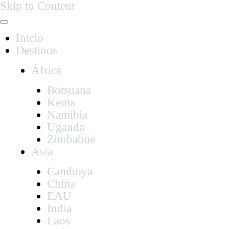
Skip to Content
Inicio
Destinos
África
Botsuana
Kenia
Namibia
Uganda
Zimbabue
Asia
Camboya
China
EAU
India
Laos