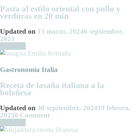
Pasta al estilo oriental con pollo y
verduras en 20 min
Updated on
13 marzo, 2024
6 septiembre,
2023
Leer más
Gastronomía Italia
Receta de lasaña italiana a la
boloñesa
Updated on
30 septiembre, 2024
19 febrero,
on
2023
0 Comment
Receta
Leer más
de