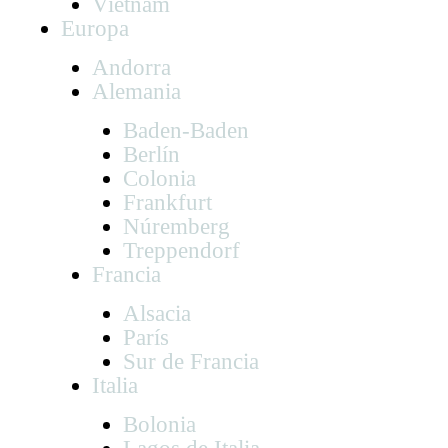
Vietnam
Europa
Andorra
Alemania
Baden-Baden
Berlín
Colonia
Frankfurt
Núremberg
Treppendorf
Francia
Alsacia
París
Sur de Francia
Italia
Bolonia