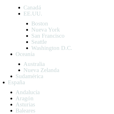
Canadá
EE.UU.
Boston
Nueva York
San Francisco
Seattle
Washington D.C.
Oceanía
Australia
Nueva Zelanda
Sudamérica
España
Andalucía
Aragón
Asturias
Baleares