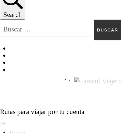
Search
Buscar:
Caracol Viajero
Rutas para viajar por tu cuenta
Inicio