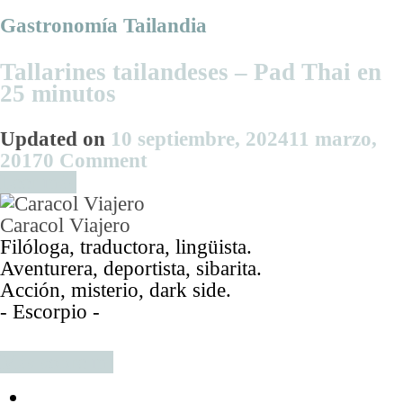
carbonara
Gastronomía Tailandia
tradicionales
Tallarines tailandeses – Pad Thai en
25 minutos
Updated on
10 septiembre, 2024
11 marzo,
on
2017
0 Comment
Tallarines
Leer más
tailandeses
–
Caracol Viajero
Pad
Filóloga, traductora, lingüista.
Thai
Aventurera, deportista, sibarita.
en
Acción, misterio, dark side.
25
- Escorpio -
minutos
Más sobre mí